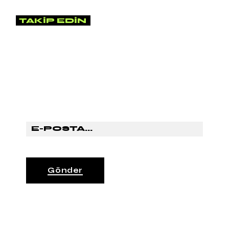
TAKIP EDIN
HABER BÜLTENİMİZE ABONE
OL
Gönder