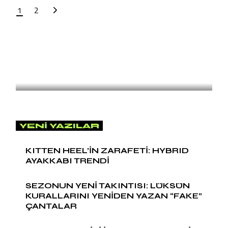
1
2
SNEAKER
by
Naz Arslan
KITTEN HEEL’İN ZARAFETİ:
HYBRID AYAKKABI TRENDİ
YENI YAZILAR
KITTEN HEEL’İN ZARAFETİ: HYBRID
AYAKKABI TRENDİ
SEZONUN YENİ TAKINTISI: LÜKSÜN
KURALLARINI YENİDEN YAZAN “FAKE”
ÇANTALAR