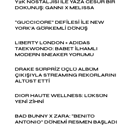
Y2K NOSTALJİSİ İLE YAZA CESUR BİR
DOKUNUŞ: GANNI X MELISSA
“GUCCICORE” DEFİLESİ İLE NEW
YORK’A GÖRKEMLİ DÖNÜŞ
LIBERTY LONDON × ADIDAS
TAEKWONDO: BABET İLHAMLI
MODERN SNEAKER YORUMU
DRAKE SÜRPRİZ ÜÇLÜ ALBÜM
ÇIKIŞIYLA STREAMING REKORLARINI
ALTÜST ETTİ
DIOR HAUTE WELLNESS: LÜKSÜN
YENİ ZİHNİ
BAD BUNNY X ZARA: “BENITO
ANTONIO” DÖNEMİ RESMEN BAŞLADI