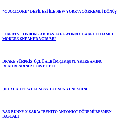
“GUCCICORE” DEFİLESİ İLE NEW YORK’A GÖRKEMLİ DÖNÜŞ
LIBERTY LONDON × ADIDAS TAEKWONDO: BABET İLHAMLI
MODERN SNEAKER YORUMU
DRAKE SÜRPRİZ ÜÇLÜ ALBÜM ÇIKIŞIYLA STREAMING
REKORLARINI ALTÜST ETTİ
DIOR HAUTE WELLNESS: LÜKSÜN YENİ ZİHNİ
BAD BUNNY X ZARA: “BENITO ANTONIO” DÖNEMİ RESMEN
BAŞLADI