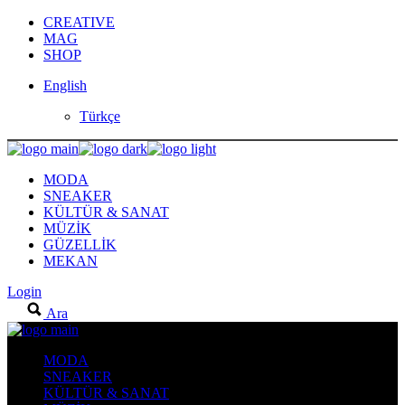
Skip
CREATIVE
to
MAG
the
SHOP
content
English
Türkçe
MODA
SNEAKER
KÜLTÜR & SANAT
MÜZİK
GÜZELLİK
MEKAN
Login
Ara
MODA
SNEAKER
KÜLTÜR & SANAT