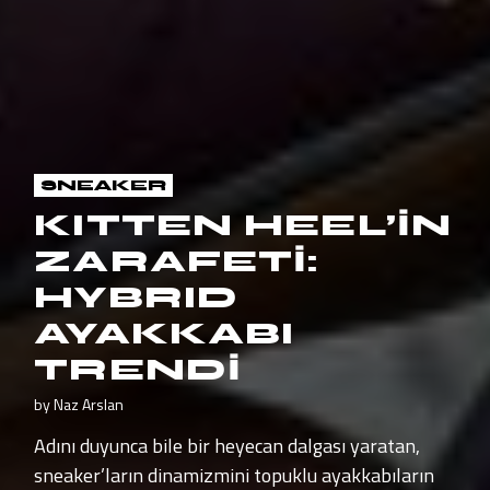
SNEAKER
KITTEN HEEL’İN
ZARAFETİ:
HYBRID
AYAKKABI
TRENDİ
by
Naz Arslan
Adını duyunca bile bir heyecan dalgası yaratan,
sneaker’ların dinamizmini topuklu ayakkabıların