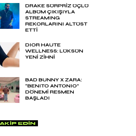
DRAKE SÜRPRİZ ÜÇLÜ
ALBÜM ÇIKIŞIYLA
STREAMING
REKORLARINI ALTÜST
ETTİ
DIOR HAUTE
WELLNESS: LÜKSÜN
YENİ ZİHNİ
BAD BUNNY X ZARA:
“BENITO ANTONIO”
DÖNEMİ RESMEN
BAŞLADI
AKIP EDIN