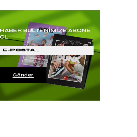
HABER BÜLTENİMİZE ABONE
OL
Gönder