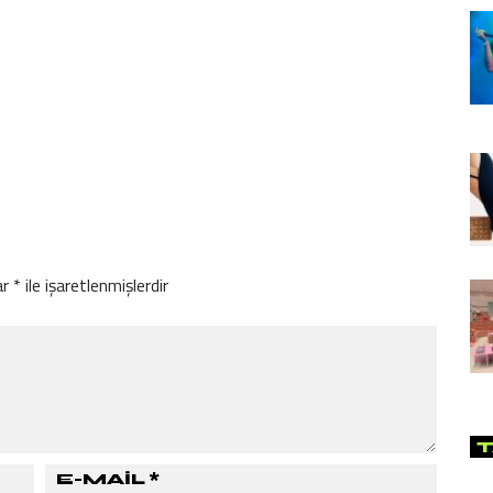
ar
*
ile işaretlenmişlerdir
T