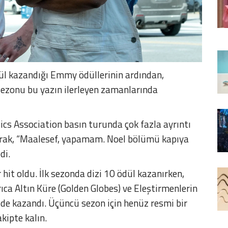
dül kazandığı Emmy ödüllerinin ardından,
sezonu bu yazın ilerleyen zamanlarında
tics Association basın turunda çok fazla ayrıntı
arak, “Maalesef, yapamam. Noel bölümü kapıya
di.
hit oldu. İlk sezonda dizi 10 ödül kazanırken,
rıca Altın Küre (Golden Globes) ve Eleştirmenlerin
) de kazandı. Üçüncü sezon için henüz resmi bir
akipte kalın.