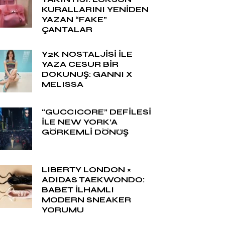
KURALLARINI YENİDEN
YAZAN “FAKE”
ÇANTALAR
Y2K NOSTALJİSİ İLE
YAZA CESUR BİR
DOKUNUŞ: GANNI X
MELISSA
“GUCCICORE” DEFİLESİ
İLE NEW YORK’A
GÖRKEMLİ DÖNÜŞ
LIBERTY LONDON ×
ADIDAS TAEKWONDO:
BABET İLHAMLI
MODERN SNEAKER
YORUMU