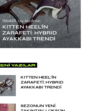
SNEAKER
by
Naz Arslan
KITTEN HEEL’İN
ZARAFETİ: HYBRID
AYAKKABI TRENDİ
ENI YAZILAR
KITTEN HEEL’İN
ZARAFETİ: HYBRID
AYAKKABI TRENDİ
SEZONUN YENİ
TAKINTISI: LÜKSÜN