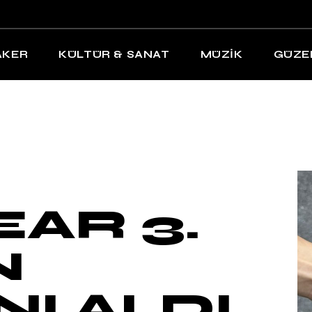
AKER
KÜLTÜR & SANAT
MÜZİK
GÜZE
EAR 3.
N
NI ALDI