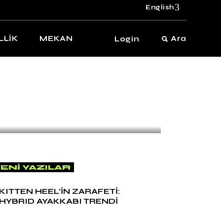
English
LLİK
MEKAN
Ara
Login
SNEAKER
by
Naz Arslan
KITTEN HEEL’İN
ZARAFETİ: HYBRID
AYAKKABI TRENDİ
ENI YAZILAR
KITTEN HEEL’İN ZARAFETİ:
HYBRID AYAKKABI TRENDİ