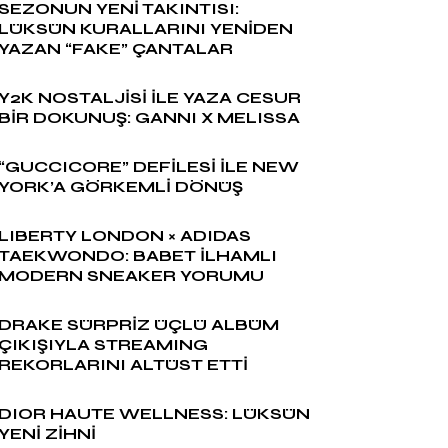
SEZONUN YENİ TAKINTISI:
LÜKSÜN KURALLARINI YENİDEN
YAZAN “FAKE” ÇANTALAR
Y2K NOSTALJİSİ İLE YAZA CESUR
BİR DOKUNUŞ: GANNI X MELISSA
“GUCCICORE” DEFİLESİ İLE NEW
YORK’A GÖRKEMLİ DÖNÜŞ
LIBERTY LONDON × ADIDAS
TAEKWONDO: BABET İLHAMLI
MODERN SNEAKER YORUMU
DRAKE SÜRPRİZ ÜÇLÜ ALBÜM
ÇIKIŞIYLA STREAMING
REKORLARINI ALTÜST ETTİ
DIOR HAUTE WELLNESS: LÜKSÜN
YENİ ZİHNİ