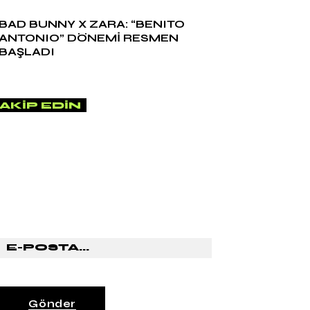
BAD BUNNY X ZARA: “BENITO
ANTONIO” DÖNEMİ RESMEN
BAŞLADI
AKIP EDIN
HABER BÜLTENİMİZE ABONE
OL
Gönder