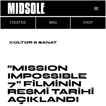
Skip
to
the
content
CREATIVE
MAG
SHOP
KÜLTÜR & SANAT
‘’MISSION
IMPOSSIBLE
7’’ FİLMİNİN
RESMİ TARİHİ
AÇIKLANDI