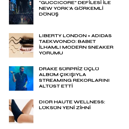
“GUCCICORE” DEFİLESİ İLE
NEW YORK’A GÖRKEMLİ
DÖNÜŞ
LIBERTY LONDON × ADIDAS
TAEKWONDO: BABET
İLHAMLI MODERN SNEAKER
YORUMU
DRAKE SÜRPRİZ ÜÇLÜ
ALBÜM ÇIKIŞIYLA
STREAMING REKORLARINI
ALTÜST ETTİ
DIOR HAUTE WELLNESS:
LÜKSÜN YENİ ZİHNİ