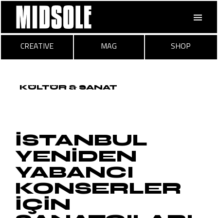
Skip
to
the
content
CREATIVE
MAG
SHOP
KÜLTÜR & SANAT
İSTANBUL
YENİDEN
YABANCI
KONSERLER
İÇİN