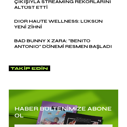
ÇIKIŞIYLA STREAMING REKORLARINI
ALTÜST ETTİ
DIOR HAUTE WELLNESS: LÜKSÜN
YENİ ZİHNİ
BAD BUNNY X ZARA: “BENITO
ANTONIO” DÖNEMİ RESMEN BAŞLADI
TAKIP EDIN
HABER BÜLTENİMİZE ABONE
OL