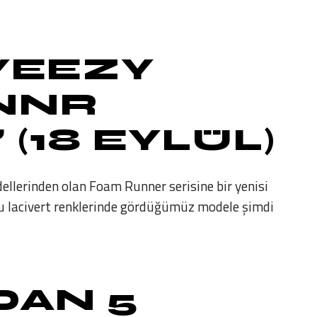
YEEZY
NNR
(18 EYLÜL)
ellerinden olan Foam Runner serisine bir yenisi
oyu lacivert renklerinde gördüğümüz modele şimdi
DAN 5