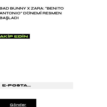
BAD BUNNY X ZARA: “BENITO
ANTONIO” DÖNEMİ RESMEN
BAŞLADI
AKIP EDIN
HABER BÜLTENİMİZE ABONE
OL
Gönder