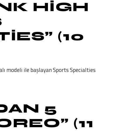
NK HIGH
S
IES” (10
lı modeli ile başlayan Sports Specialties
DAN 5
REO” (11