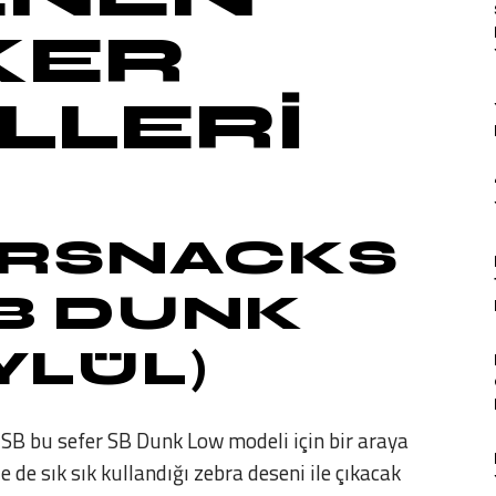
KER
LLERİ
RSNACKS
SB DUNK
EYLÜL)
SB bu sefer SB Dunk Low modeli için bir araya
 de sık sık kullandığı zebra deseni ile çıkacak