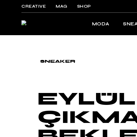
Skip
to
CREATIVE
MAG
SHOP
the
content
MODA
SNE
SNEAKER
EYLÜL
ÇIKMA
BEKL