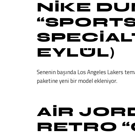
NIKE DU
“SPORT
SPECIALT
EYLÜL)
Senenin başında Los Angeles Lakers tema
paketine yeni bir model ekleniyor.
AIR JOR
RETRO “O