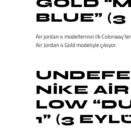
GOLD “M
BLUE”
(3
Air jordan 4 modellerinin ilk Colorway’le
Air Jordan 4 Gold modeliyle çıkıyor.
UNDEFE
NIKE AIR
LOW “DU
1”
(3 EYL