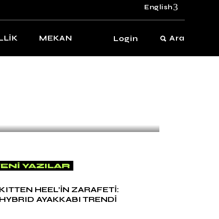
English
LLİK
MEKAN
Ara
Login
SNEAKER
by
Naz Arslan
KITTEN HEEL’İN
ZARAFETİ: HYBRID
AYAKKABI TRENDİ
ENI YAZILAR
KITTEN HEEL’İN ZARAFETİ:
HYBRID AYAKKABI TRENDİ