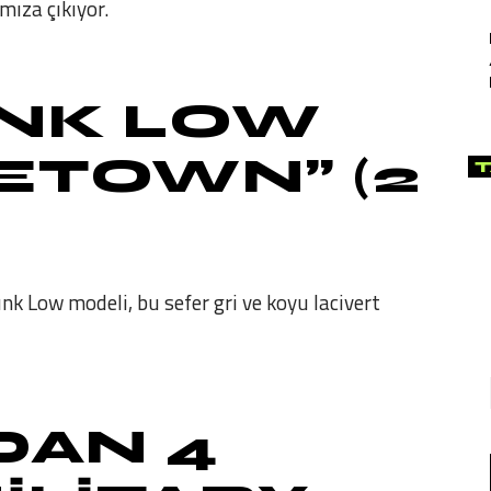
mıza çıkıyor.
UNK LOW
ETOWN”
(2
T
unk Low modeli, bu sefer gri ve koyu lacivert
DAN 4