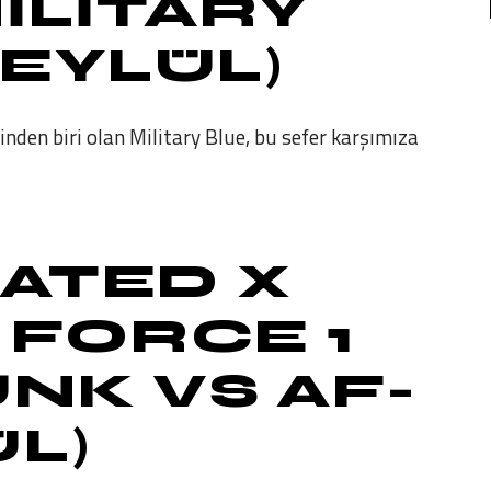
ILITARY
 EYLÜL)
rinden biri olan Military Blue, bu sefer karşımıza
ATED X
 FORCE 1
NK VS AF-
ÜL)