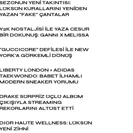
SEZONUN YENİ TAKINTISI:
LÜKSÜN KURALLARINI YENİDEN
YAZAN “FAKE” ÇANTALAR
Y2K NOSTALJİSİ İLE YAZA CESUR
BİR DOKUNUŞ: GANNI X MELISSA
“GUCCICORE” DEFİLESİ İLE NEW
YORK’A GÖRKEMLİ DÖNÜŞ
LIBERTY LONDON × ADIDAS
TAEKWONDO: BABET İLHAMLI
MODERN SNEAKER YORUMU
DRAKE SÜRPRİZ ÜÇLÜ ALBÜM
ÇIKIŞIYLA STREAMING
REKORLARINI ALTÜST ETTİ
DIOR HAUTE WELLNESS: LÜKSÜN
YENİ ZİHNİ