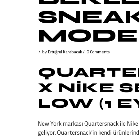
SNEA
MODE
by
Ertuğrul Karabacak
0 Comments
QUARTE
X NIKE 
LOW
(1 
New York markası Quartersnack ile Nike 
geliyor. Quartersnack’in kendi ürünlerinde