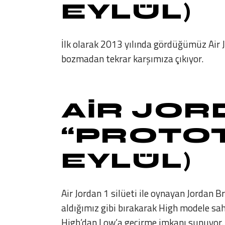
EYLÜL)
İlk olarak 2013 yılında gördüğümüz Air 
bozmadan tekrar karşımıza çıkıyor.
AIR JOR
“PROTOTY
EYLÜL)
Air Jordan 1 silüeti ile oynayan Jordan Br
aldığımız gibi bırakarak High modele sahi
High’dan Low’a geçirme imkanı sunuyor.