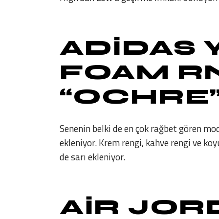
ADIDAS 
FOAM R
“OCHRE” 
Senenin belki de en çok rağbet gören mod
ekleniyor. Krem rengi, kahve rengi ve k
de sarı ekleniyor.
AIR JOR