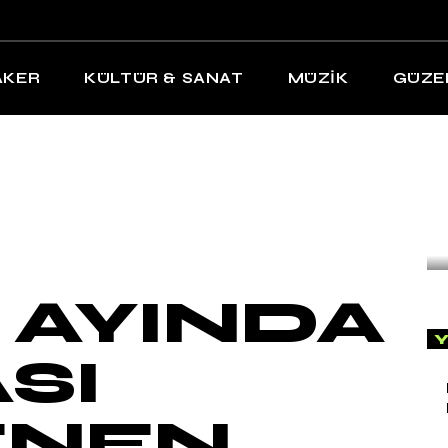
AKER
KÜLTÜR & SANAT
MÜZİK
GÜZE
 AYINDA
Y
SI
ENEN