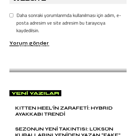
Daha sonraki yorumlarımda kullanılması için adım, e-
posta adresim ve site adresim bu tarayıcıya
kaydedilsin.
Yorum gönder
SNEAKER
by
Naz Arslan
KITTEN HEEL’İN ZARAFETİ:
HYBRID AYAKKABI TRENDİ
YENI YAZILAR
KITTEN HEEL’İN ZARAFETİ: HYBRID
AYAKKABI TRENDİ
SEZONUN YENİ TAKINTISI: LÜKSÜN
KURALLARINI YENİDEN YAZAN “FAKE”