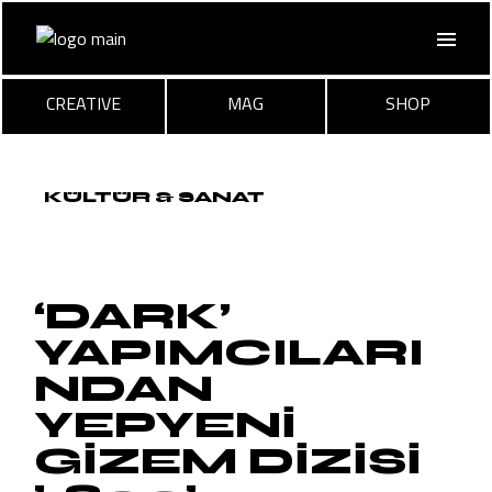
Skip
to
the
content
CREATIVE
MAG
SHOP
KÜLTÜR & SANAT
‘DARK’
YAPIMCILARI
NDAN
YEPYENİ
GİZEM DİZİSİ