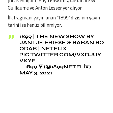
Jonas Bloquet, Fflyn Edwards, Alexandre W
Guillaume ve Anton Lesser yer alıyor.
İlk fragmanı yayınlanan ‘1899’ dizisinin yayın
tarihi ise henüz bilinmiyor.
1899 | THE NEW SHOW BY
JANTJE FRIESE & BARAN BO
ODAR | NETFLIX
PIC.TWITTER.COM/VXDJUY
VKYF
— 1899 🜃 (@1899NETFLIX)
MAY 3, 2021