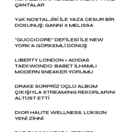
ÇANTALAR
Y2K NOSTALJİSİ İLE YAZA CESUR BİR
DOKUNUŞ: GANNI X MELISSA
“GUCCICORE” DEFİLESİ İLE NEW
YORK’A GÖRKEMLİ DÖNÜŞ
LIBERTY LONDON × ADIDAS
TAEKWONDO: BABET İLHAMLI
MODERN SNEAKER YORUMU
DRAKE SÜRPRİZ ÜÇLÜ ALBÜM
ÇIKIŞIYLA STREAMING REKORLARINI
ALTÜST ETTİ
DIOR HAUTE WELLNESS: LÜKSÜN
YENİ ZİHNİ