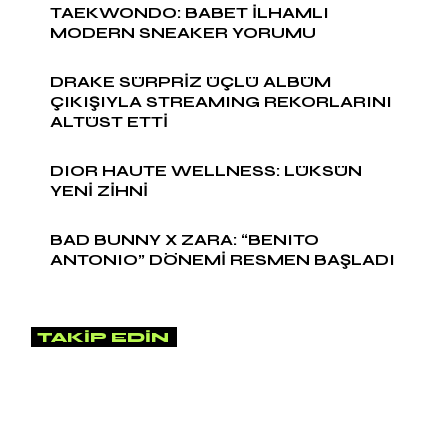
TAEKWONDO: BABET İLHAMLI
MODERN SNEAKER YORUMU
DRAKE SÜRPRİZ ÜÇLÜ ALBÜM
ÇIKIŞIYLA STREAMING REKORLARINI
ALTÜST ETTİ
DIOR HAUTE WELLNESS: LÜKSÜN
YENİ ZİHNİ
BAD BUNNY X ZARA: “BENITO
ANTONIO” DÖNEMİ RESMEN BAŞLADI
TAKIP EDIN