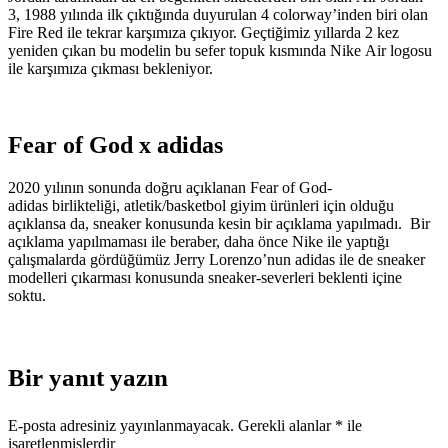
3, 1988 yılında ilk çıktığında duyurulan 4 colorway’inden biri olan
Fire Red ile tekrar karşımıza çıkıyor. Geçtiğimiz yıllarda 2 kez
yeniden çıkan bu modelin bu sefer topuk kısmında Nike Air logosu
ile karşımıza çıkması bekleniyor.
Fear of God x adidas
2020 yılının sonunda doğru açıklanan Fear of God-
adidas birlikteliği, atletik/basketbol giyim ürünleri için olduğu
açıklansa da, sneaker konusunda kesin bir açıklama yapılmadı. Bir
açıklama yapılmaması ile beraber, daha önce Nike ile yaptığı
çalışmalarda gördüğümüz Jerry Lorenzo’nun adidas ile de sneaker
modelleri çıkarması konusunda sneaker-severleri beklenti içine
soktu.
Bir yanıt yazın
E-posta adresiniz yayınlanmayacak.
Gerekli alanlar
*
ile
işaretlenmişlerdir