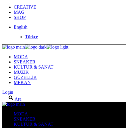
Skip
CREATIVE
to
MAG
the
SHOP
content
English
Türkçe
MODA
SNEAKER
KÜLTÜR & SANAT
MÜZİK
GÜZELLİK
MEKAN
Login
Ara
MODA
SNEAKER
KÜLTÜR & SANAT