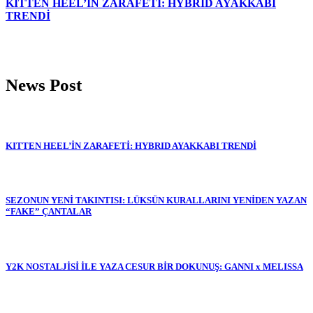
KITTEN HEEL’İN ZARAFETİ: HYBRID AYAKKABI
TRENDİ
News Post
KITTEN HEEL’İN ZARAFETİ: HYBRID AYAKKABI TRENDİ
SEZONUN YENİ TAKINTISI: LÜKSÜN KURALLARINI YENİDEN YAZAN
“FAKE” ÇANTALAR
Y2K NOSTALJİSİ İLE YAZA CESUR BİR DOKUNUŞ: GANNI x MELISSA