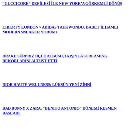
“GUCCICORE” DEFİLESİ İLE NEW YORK’A GÖRKEMLİ DÖNÜŞ
LIBERTY LONDON × ADIDAS TAEKWONDO: BABET İLHAMLI
MODERN SNEAKER YORUMU
DRAKE SÜRPRİZ ÜÇLÜ ALBÜM ÇIKIŞIYLA STREAMING
REKORLARINI ALTÜST ETTİ
DIOR HAUTE WELLNESS: LÜKSÜN YENİ ZİHNİ
BAD BUNNY X ZARA: “BENITO ANTONIO” DÖNEMİ RESMEN
BAŞLADI