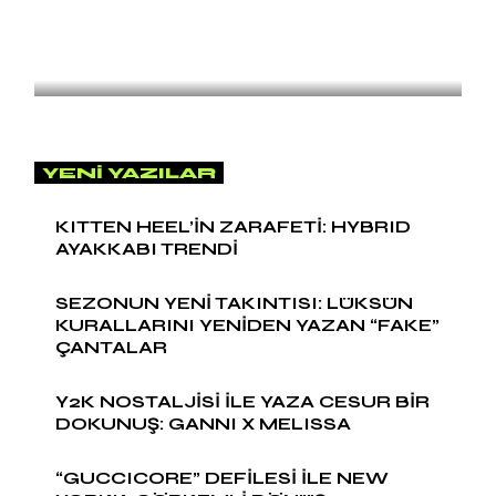
SNEAKER
by
Naz Arslan
KITTEN HEEL’İN ZARAFETİ:
HYBRID AYAKKABI TRENDİ
YENI YAZILAR
KITTEN HEEL’İN ZARAFETİ: HYBRID
AYAKKABI TRENDİ
SEZONUN YENİ TAKINTISI: LÜKSÜN
KURALLARINI YENİDEN YAZAN “FAKE”
ÇANTALAR
Y2K NOSTALJİSİ İLE YAZA CESUR BİR
DOKUNUŞ: GANNI X MELISSA
“GUCCICORE” DEFİLESİ İLE NEW