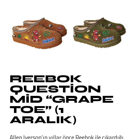
REEBOK
QUESTION
MID “GRAPE
TOE” (1
ARALIK)
Allen Iverson’ın yıllar önce Reebok ile çıkardığı