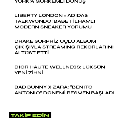
YORK’A GÖRKEMLİ DÖNÜŞ
LIBERTY LONDON × ADIDAS
TAEKWONDO: BABET İLHAMLI
MODERN SNEAKER YORUMU
DRAKE SÜRPRİZ ÜÇLÜ ALBÜM
ÇIKIŞIYLA STREAMING REKORLARINI
ALTÜST ETTİ
DIOR HAUTE WELLNESS: LÜKSÜN
YENİ ZİHNİ
BAD BUNNY X ZARA: “BENITO
ANTONIO” DÖNEMİ RESMEN BAŞLADI
TAKIP EDIN