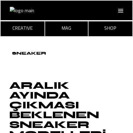
Skip
to
the
content
CREATIVE
MAG
SHOP
SNEAKER
ARALIK
AYINDA
ÇIKMASI
BEKLENEN
SNEAKER