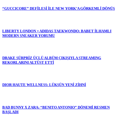
“GUCCICORE” DEFİLESİ İLE NEW YORK’A GÖRKEMLİ DÖNÜŞ
LIBERTY LONDON × ADIDAS TAEKWONDO: BABET İLHAMLI
MODERN SNEAKER YORUMU
DRAKE SÜRPRİZ ÜÇLÜ ALBÜM ÇIKIŞIYLA STREAMING
REKORLARINI ALTÜST ETTİ
DIOR HAUTE WELLNESS: LÜKSÜN YENİ ZİHNİ
BAD BUNNY X ZARA: “BENITO ANTONIO” DÖNEMİ RESMEN
BAŞLADI