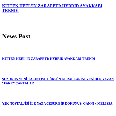
KITTEN HEEL’İN ZARAFETİ: HYBRID AYAKKABI
TRENDİ
News Post
KITTEN HEEL’İN ZARAFETİ: HYBRID AYAKKABI TRENDİ
SEZONUN YENİ TAKINTISI: LÜKSÜN KURALLARINI YENİDEN YAZAN
“FAKE” ÇANTALAR
Y2K NOSTALJİSİ İLE YAZA CESUR BİR DOKUNUŞ: GANNI x MELISSA