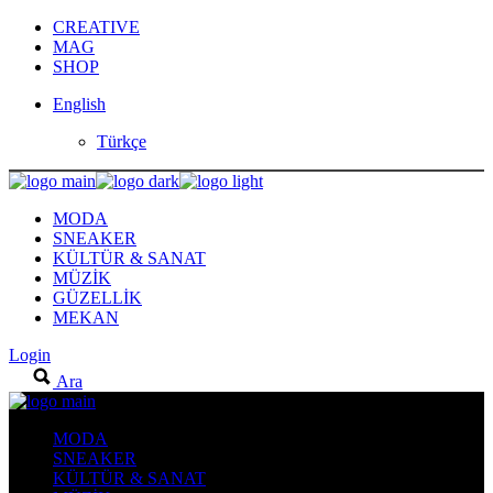
Skip
CREATIVE
to
MAG
the
SHOP
content
English
Türkçe
MODA
SNEAKER
KÜLTÜR & SANAT
MÜZİK
GÜZELLİK
MEKAN
Login
Ara
MODA
SNEAKER
KÜLTÜR & SANAT