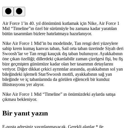
Air Force 1’in 40. yıl dönümünü kutlamak için Nike, Air Force 1
Mid “Timeline”ın özel bir sürümüyle bu zamana kadar yaratılan
bütün tasarımları bizlere hatırlatmaya hazırlanıyor.
Nike Air Force 1 Mid’in bu modelinde, Tan rengi deri yüzeylere
sahip krem kumaş kanvas taban, Sail orta taban üzerinde Siyah deri
Swoosh’lar ve Tan rengi kauçuk dış taban bulunuyor. Ayakkabının
öne çıkan özelliği; dillerdeki çıkarılabilir zaman çizelgesi fişi, bu fiş
bize geçmişten günümüze kadar olan her tasarımın detaylarını
veriyor. Diğer dikkat çekici ayrıntılar arasında, ayakkabının sol yan
bileğindeki işlemeli Star/Swoosh motifi, ayakkabının sağ yan
bileğinde ve iç tabanlarında da görülen eğlenceli bir kunduz
illüstrasyonu yer alıyor.
Nike Air Force 1 Mid “Timeline” ın önümüzdeki aylarda satışa
çıkması bekleniyor.
Bir yanıt yazın
E-posta adresiniz yayınlanmayacak.
Gerekli alanlar
*
ile